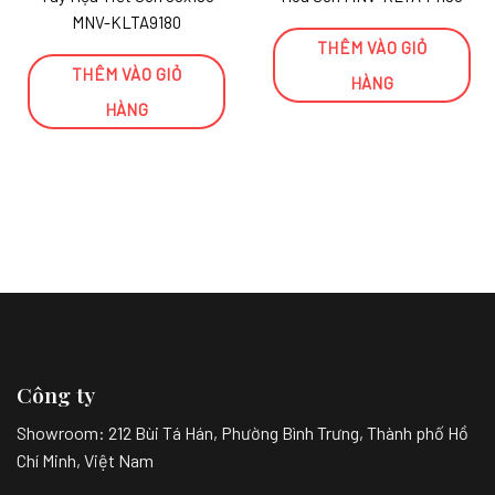
MNV-KLTA9180
THÊM VÀO GIỎ
THÊM VÀO GIỎ
HÀNG
HÀNG
Công ty
Showroom:
212 Bùi Tá Hán, Phường Bình Trưng, Thành phố Hồ
Chí Minh, Việt Nam