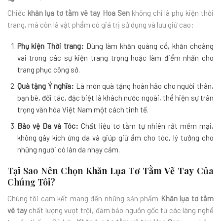
Chiếc
khăn lụa tơ tằm vẽ tay Hoa Sen
không chỉ là phụ kiện thời
trang, mà còn là vật phẩm có giá trị sử dụng và lưu giữ cao:
Phụ kiện Thời trang:
Dùng làm khăn quàng cổ, khăn choàng
vai trong các sự kiện trang trọng hoặc làm điểm nhấn cho
trang phục công sở.
Quà tặng Ý nghĩa:
Là món quà tặng hoàn hảo cho người thân,
bạn bè, đối tác, đặc biệt là khách nước ngoài, thể hiện sự trân
trọng văn hóa Việt Nam một cách tinh tế.
Bảo vệ Da và Tóc:
Chất liệu tơ tằm tự nhiên rất mềm mại,
không gây kích ứng da và giúp giữ ẩm cho tóc, lý tưởng cho
những người có làn da nhạy cảm.
Tại Sao Nên Chọn
Khăn Lụa Tơ Tằm Vẽ Tay
Của
Chúng Tôi?
Chúng tôi cam kết mang đến những sản phẩm
Khăn lụa tơ tằm
vẽ tay
chất lượng vượt trội, đảm bảo nguồn gốc từ các làng nghề