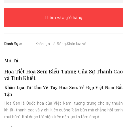
Thêm vào giỏ hàng
Danh Mục:
Khăn lụa Hà Đông
,
Khăn lụa vẽ
Mô Tả
Họa Tiết Hoa Sen: Biểu Tượng Của Sự Thanh Cao
và Tinh Khiết
Khăn Lụa Tơ Tằm Vẽ Tay Hoa Sen
: Vẻ Đẹp Việt Nam Bất
Tận
Hoa Sen là Quốc hoa của Việt Nam, tượng trưng cho sự thuần
khiết, thanh cao và ý chí kiên cường “gần bùn mà chẳng hôi tanh
mùi bùn”. Khi được tái hiện trên nền lụa tơ tằm óng ả: