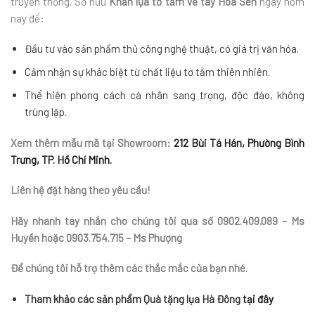
truyền thống. Sở hữu
Khăn lụa tơ tằm vẽ tay Hoa Sen
ngay hôm
nay để:
Đầu tư vào sản phẩm thủ công nghệ thuật, có giá trị văn hóa.
Cảm nhận sự khác biệt từ chất liệu tơ tằm thiên nhiên.
Thể hiện phong cách cá nhân sang trọng, độc đáo, không
trùng lặp.
Xem thêm mẫu mã tại Showroom:
212 Bùi Tá Hán, Phường Bình
Trưng, TP. Hồ Chí Minh.
Liên hệ đặt hàng theo yêu cầu!
Hãy nhanh tay nhắn cho chúng tôi qua số 0902.409.089 – Ms
Huyền hoặc 0903.754.715 – Ms Phượng
Để chúng tôi hỗ trợ thêm các thắc mắc của bạn nhé.
Tham khảo các sản phẩm Quà tặng lụa Hà Đông
tại đây