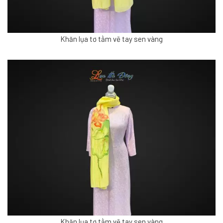
Khăn lụa tơ tằm vẽ tay sen vàng
Khăn lụa tơ tằm vẽ tay sen vàng