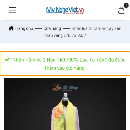
Skip
to
content
Trang chủ
Cửa hàng
Khăn lụa tơ tằm vẽ tay sen
màu vàng LNL75180/7
“Khăn Tằm Xe 2 Họa Tiết 100% Lụa Tơ Tằm” đã được
thêm vào giỏ hàng.