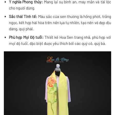
Ý nghĩa Phong thủy:
Mang lại sự bình an, may mắn và tài lộc
cho người dùng.
Sắc thái Tinh tế:
Màu sắc của sen thường là hồng phớt, trắng
ngọc, kết hợp hài hòa trên nền lụa tự nhiên, tạo nên vẻ đẹp dịu
dàng, quý phái.
Phù hợp Mọi Độ tuổi:
Thiết kế Hoa Sen trang nhã, phù hợp với
mọi độ tuổi, đặc biệt được yêu thích bởi các quý cô, quý bà.