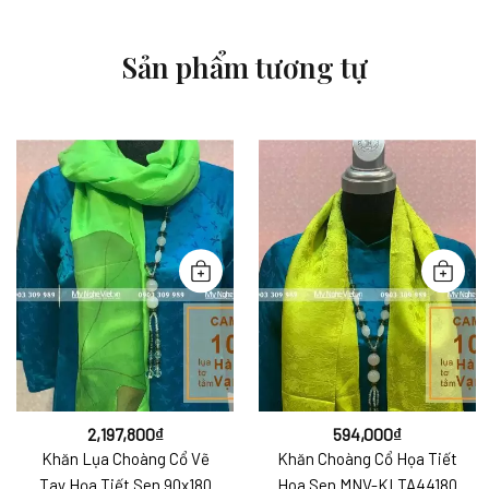
Sản phẩm tương tự
2,197,800
₫
594,000
₫
Khăn Lụa Choàng Cổ Vẽ
Khăn Choàng Cổ Họa Tiết
Tay Họa Tiết Sen 90x180
Hoa Sen MNV-KLTA44180