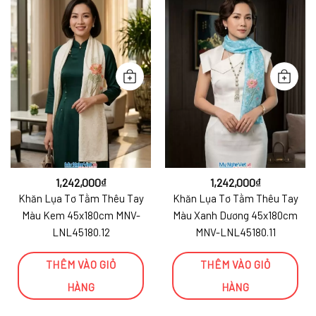
1,242,000
₫
1,242,000
₫
Khăn Lụa Tơ Tằm Thêu Tay
Khăn Lụa Tơ Tằm Thêu Tay
Màu Kem 45x180cm MNV-
Màu Xanh Dương 45x180cm
LNL45180.12
MNV-LNL45180.11
THÊM VÀO GIỎ
THÊM VÀO GIỎ
HÀNG
HÀNG