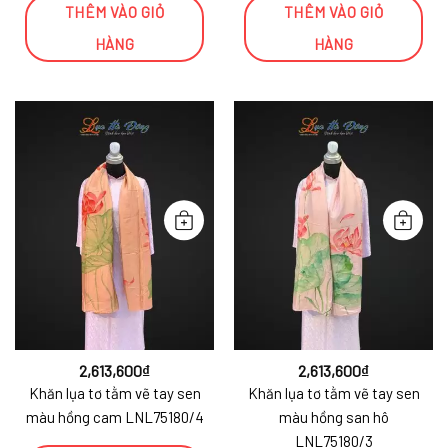
THÊM VÀO GIỎ
THÊM VÀO GIỎ
HÀNG
HÀNG
2,613,600
₫
2,613,600
₫
Khăn lụa tơ tằm vẽ tay sen
Khăn lụa tơ tằm vẽ tay sen
màu hồng cam LNL75180/4
màu hồng san hô
LNL75180/3