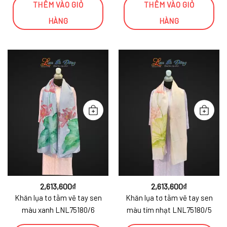
THÊM VÀO GIỎ
THÊM VÀO GIỎ
HÀNG
HÀNG
2,613,600
₫
2,613,600
₫
Khăn lụa tơ tằm vẽ tay sen
Khăn lụa tơ tằm vẽ tay sen
màu xanh LNL75180/6
màu tím nhạt LNL75180/5