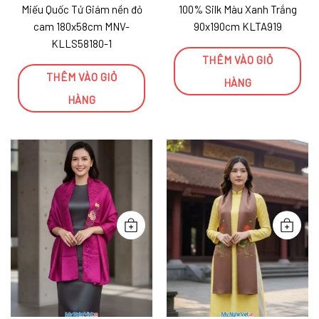
Miếu Quốc Tử Giám nền đỏ
100% Silk Màu Xanh Trắng
cam 180x58cm MNV-
90x190cm KLTA919
KLLS58180-1
THÊM VÀO GIỎ
THÊM VÀO GIỎ
HÀNG
HÀNG