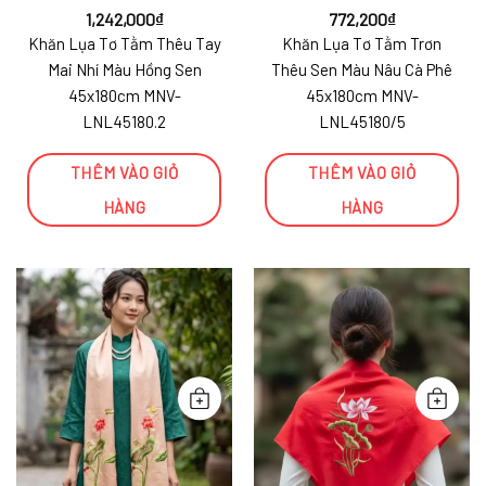
1,242,000
₫
772,200
₫
Khăn Lụa Tơ Tằm Thêu Tay
Khăn Lụa Tơ Tằm Trơn
Mai Nhí Màu Hồng Sen
Thêu Sen Màu Nâu Cà Phê
45x180cm MNV-
45x180cm MNV-
LNL45180.2
LNL45180/5
THÊM VÀO GIỎ
THÊM VÀO GIỎ
HÀNG
HÀNG