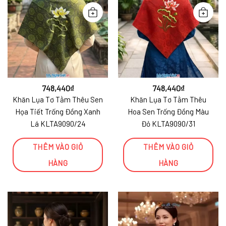
748,440
₫
748,440
₫
Khăn Lụa Tơ Tằm Thêu Sen
Khăn Lụa Tơ Tằm Thêu
Họa Tiết Trống Đồng Xanh
Hoa Sen Trống Đồng Màu
Lá KLTA9090/24
Đỏ KLTA9090/31
THÊM VÀO GIỎ
THÊM VÀO GIỎ
HÀNG
HÀNG