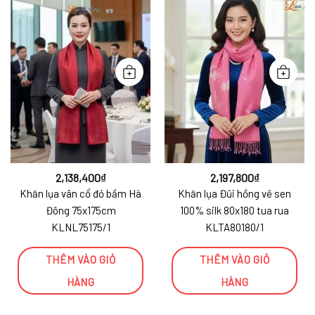
2,138,400
₫
2,197,800
₫
Khăn lụa vân cổ đỏ bầm Hà
Khăn lụa Đũi hồng vẽ sen
Đông 75x175cm
100% silk 80x180 tua rua
KLNL75175/1
KLTA80180/1
THÊM VÀO GIỎ
THÊM VÀO GIỎ
HÀNG
HÀNG