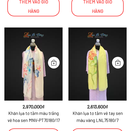
THÊM VÀO GIỎ
THÊM VÀO GIỎ
HÀNG
HÀNG
2,970,000
₫
2,613,600
₫
Khăn lụa tơ tằm màu trắng
Khăn lụa tơ tằm vẽ tay sen
vẽ hoa sen MNV-PT70180/17
màu vàng LNL75180/7