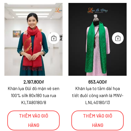
2,197,800
₫
653,400
₫
Khăn lụa Đũi đỏ mận vẽ sen
Khăn lụa tơ tằm dài họa
100% silk 80x180 tua rua
tiết đuôi công xanh lá MNV-
KLTA80180/8
LNL40180/13
THÊM VÀO GIỎ
THÊM VÀO GIỎ
HÀNG
HÀNG