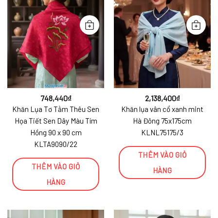
748,440
₫
2,138,400
₫
Khăn Lụa Tơ Tằm Thêu Sen
Khăn lụa vân cổ xanh mint
Họa Tiết Sen Dây Màu Tím
Hà Đông 75x175cm
Hồng 90 x 90 cm
KLNL75175/3
KLTA9090/22
THÊM VÀO GIỎ
THÊM VÀO GIỎ
HÀNG
HÀNG