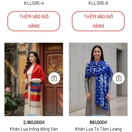
KLLS05-4
KLLS05-6
THÊM VÀO GIỎ
THÊM VÀO GIỎ
HÀNG
HÀNG
2,160,000
₫
891,000
₫
Khăn Lụa trống đồng Văn
Khăn Lụa Tơ Tằm Loang