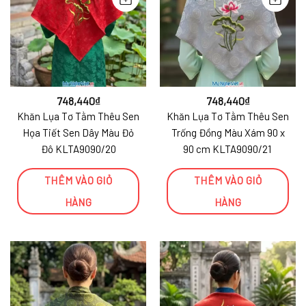
748,440
₫
748,440
₫
Khăn Lụa Tơ Tằm Thêu Sen
Khăn Lụa Tơ Tằm Thêu Sen
Họa Tiết Sen Dây Màu Đỏ
Trống Đồng Màu Xám 90 x
Đô KLTA9090/20
90 cm KLTA9090/21
THÊM VÀO GIỎ
THÊM VÀO GIỎ
HÀNG
HÀNG