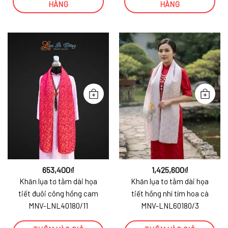
HÀNG
HÀNG
653,400
₫
1,425,600
₫
Khăn lụa tơ tằm dài họa
Khăn lụa tơ tằm dài họa
tiết đuôi công hồng cam
tiết hồng nhí tím hoa cà
MNV-LNL40180/11
MNV-LNL60180/3