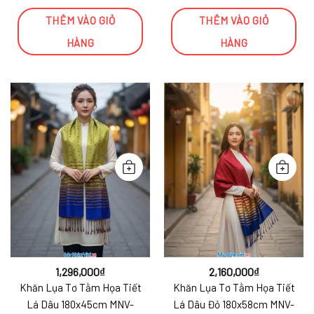
THÊM VÀO GIỎ
THÊM VÀO GIỎ
HÀNG
HÀNG
1,296,000
₫
2,160,000
₫
Khăn Lụa Tơ Tằm Họa Tiết
Khăn Lụa Tơ Tằm Họa Tiết
Lá Dâu 180x45cm MNV-
Lá Dâu Đỏ 180x58cm MNV-