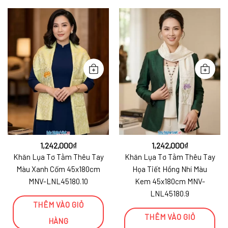
1,242,000
₫
1,242,000
₫
Khăn Lụa Tơ Tằm Thêu Tay
Khăn Lụa Tơ Tằm Thêu Tay
Màu Xanh Cốm 45x180cm
Họa Tiết Hồng Nhí Màu
MNV-LNL45180.10
Kem 45x180cm MNV-
LNL45180.9
THÊM VÀO GIỎ
THÊM VÀO GIỎ
HÀNG