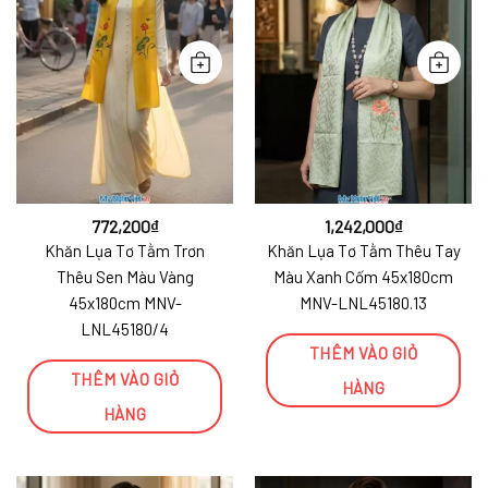
772,200
₫
1,242,000
₫
Khăn Lụa Tơ Tằm Trơn
Khăn Lụa Tơ Tằm Thêu Tay
Thêu Sen Màu Vàng
Màu Xanh Cốm 45x180cm
45x180cm MNV-
MNV-LNL45180.13
LNL45180/4
THÊM VÀO GIỎ
THÊM VÀO GIỎ
HÀNG
HÀNG