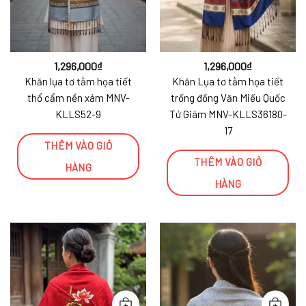
1,296,000
₫
1,296,000
₫
Khăn lụa tơ tằm họa tiết
Khăn Lụa tơ tằm họa tiết
thổ cẩm nền xám MNV-
trống đồng Văn Miếu Quốc
KLLS52-9
Tử Giám MNV-KLLS36180-
17
THÊM VÀO GIỎ
THÊM VÀO GIỎ
HÀNG
HÀNG