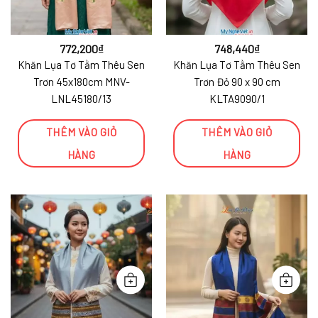
772,200
₫
748,440
₫
Khăn Lụa Tơ Tằm Thêu Sen
Khăn Lụa Tơ Tằm Thêu Sen
Trơn 45x180cm MNV-
Trơn Đỏ 90 x 90 cm
LNL45180/13
KLTA9090/1
THÊM VÀO GIỎ
THÊM VÀO GIỎ
HÀNG
HÀNG