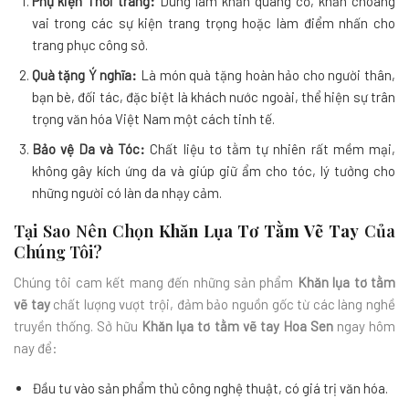
Phụ kiện Thời trang:
Dùng làm khăn quàng cổ, khăn choàng
vai trong các sự kiện trang trọng hoặc làm điểm nhấn cho
trang phục công sở.
Quà tặng Ý nghĩa:
Là món quà tặng hoàn hảo cho người thân,
bạn bè, đối tác, đặc biệt là khách nước ngoài, thể hiện sự trân
trọng văn hóa Việt Nam một cách tinh tế.
Bảo vệ Da và Tóc:
Chất liệu tơ tằm tự nhiên rất mềm mại,
không gây kích ứng da và giúp giữ ẩm cho tóc, lý tưởng cho
những người có làn da nhạy cảm.
Tại Sao Nên Chọn
Khăn Lụa Tơ Tằm Vẽ Tay
Của
Chúng Tôi?
Chúng tôi cam kết mang đến những sản phẩm
Khăn lụa tơ tằm
vẽ tay
chất lượng vượt trội, đảm bảo nguồn gốc từ các làng nghề
truyền thống. Sở hữu
Khăn lụa tơ tằm vẽ tay Hoa Sen
ngay hôm
nay để:
Đầu tư vào sản phẩm thủ công nghệ thuật, có giá trị văn hóa.