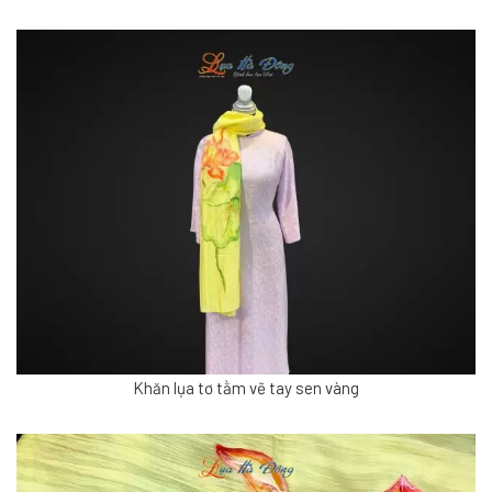
Khăn lụa tơ tằm vẽ tay sen vàng