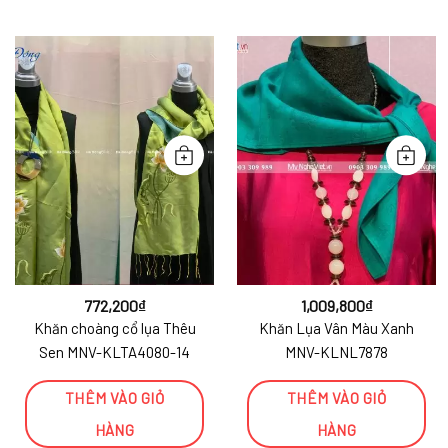
772,200
₫
1,009,800
₫
Khăn choàng cổ lụa Thêu
Khăn Lụa Vân Màu Xanh
Sen MNV-KLTA4080-14
MNV-KLNL7878
THÊM VÀO GIỎ
THÊM VÀO GIỎ
HÀNG
HÀNG