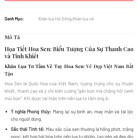
Danh Mục:
Khăn lụa Hà Đông
,
Khăn lụa vẽ
Mô Tả
Họa Tiết Hoa Sen: Biểu Tượng Của Sự Thanh Cao
và Tinh Khiết
Khăn Lụa Tơ Tằm Vẽ Tay Hoa Sen
: Vẻ Đẹp Việt Nam Bất
Tận
Hoa Sen là Quốc hoa của Việt Nam, tượng trưng cho sự thuần
khiết, thanh cao và ý chí kiên cường “gần bùn mà chẳng hôi tanh
mùi bùn”. Khi được tái hiện trên nền lụa tơ tằm óng ả:
Ý nghĩa Phong thủy:
Mang lại sự bình an, may mắn và tài lộc
cho người dùng.
Sắc thái Tinh tế:
Màu sắc của sen thường là hồng phớt, trắng
ngọc, kết hợp hài hòa trên nền lụa tự nhiên, tạo nên vẻ đẹp dịu