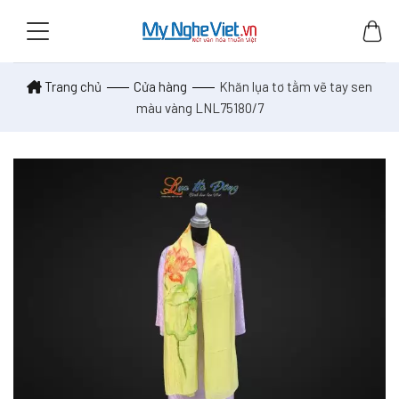
Skip
to
content
Trang chủ
Cửa hàng
Khăn lụa tơ tằm vẽ tay sen
màu vàng LNL75180/7