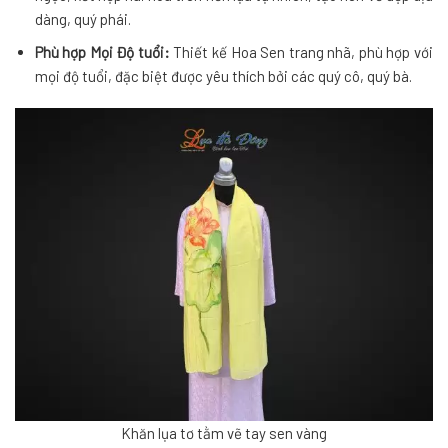
dàng, quý phái.
Phù hợp Mọi Độ tuổi:
Thiết kế Hoa Sen trang nhã, phù hợp với
mọi độ tuổi, đặc biệt được yêu thích bởi các quý cô, quý bà.
Khăn lụa tơ tằm vẽ tay sen vàng