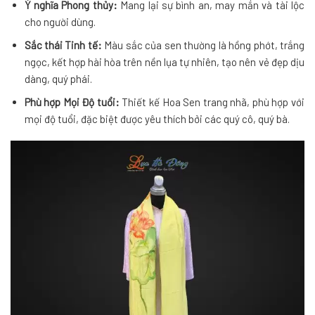
Ý nghĩa Phong thủy:
Mang lại sự bình an, may mắn và tài lộc
cho người dùng.
Sắc thái Tinh tế:
Màu sắc của sen thường là hồng phớt, trắng
ngọc, kết hợp hài hòa trên nền lụa tự nhiên, tạo nên vẻ đẹp dịu
dàng, quý phái.
Phù hợp Mọi Độ tuổi:
Thiết kế Hoa Sen trang nhã, phù hợp với
mọi độ tuổi, đặc biệt được yêu thích bởi các quý cô, quý bà.