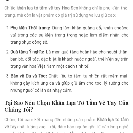
Chiếc
khăn lụa tơ tằm vẽ tay Hoa Sen
không chỉ là phụ kiện thời
trang, mà còn là vật phẩm có giá trị sử dụng và lưu giữ cao:
Phụ kiện Thời trang:
Dùng làm khăn quàng cổ, khăn choàng
vai trong các sự kiện trang trọng hoặc làm điểm nhấn cho
trang phục công sở.
Quà tặng Ý nghĩa:
Là món quà tặng hoàn hảo cho người thân,
bạn bè, đối tác, đặc biệt là khách nước ngoài, thể hiện sự trân
trọng văn hóa Việt Nam một cách tinh tế.
Bảo vệ Da và Tóc:
Chất liệu tơ tằm tự nhiên rất mềm mại,
không gây kích ứng da và giúp giữ ẩm cho tóc, lý tưởng cho
những người có làn da nhạy cảm.
Tại Sao Nên Chọn
Khăn Lụa Tơ Tằm Vẽ Tay
Của
Chúng Tôi?
Chúng tôi cam kết mang đến những sản phẩm
Khăn lụa tơ tằm
vẽ tay
chất lượng vượt trội, đảm bảo nguồn gốc từ các làng nghề