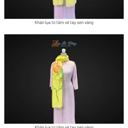
Khăn lụa tơ tằm vẽ tay sen vàng
Khăn lụa tơ tằm vẽ tay sen vàng