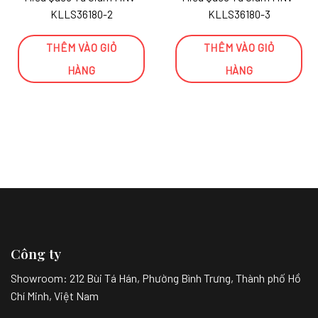
KLLS36180-2
KLLS36180-3
THÊM VÀO GIỎ
THÊM VÀO GIỎ
HÀNG
HÀNG
Công ty
Showroom:
212 Bùi Tá Hán, Phường Bình Trưng, Thành phố Hồ
Chí Minh, Việt Nam