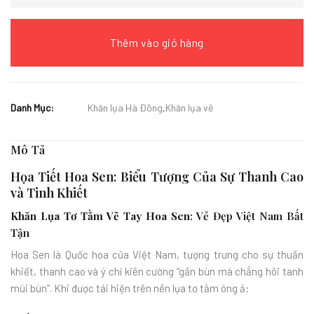
Thêm vào giỏ hàng
Danh Mục:
Khăn lụa Hà Đông
,
Khăn lụa vẽ
Mô Tả
Họa Tiết Hoa Sen: Biểu Tượng Của Sự Thanh Cao
và Tinh Khiết
Khăn Lụa Tơ Tằm Vẽ Tay Hoa Sen
: Vẻ Đẹp Việt Nam Bất
Tận
Hoa Sen là Quốc hoa của Việt Nam, tượng trưng cho sự thuần
khiết, thanh cao và ý chí kiên cường “gần bùn mà chẳng hôi tanh
mùi bùn”. Khi được tái hiện trên nền lụa tơ tằm óng ả: