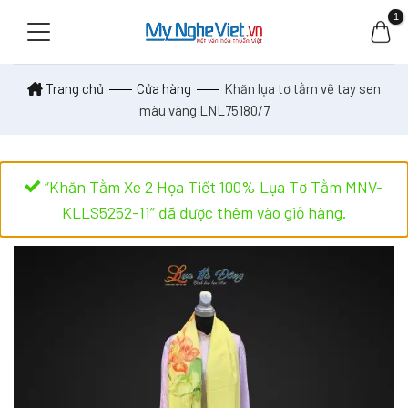
Skip
to
content
Trang chủ
Cửa hàng
Khăn lụa tơ tằm vẽ tay sen
màu vàng LNL75180/7
“Khăn Tằm Xe 2 Họa Tiết 100% Lụa Tơ Tằm MNV-
KLLS5252-11” đã được thêm vào giỏ hàng.