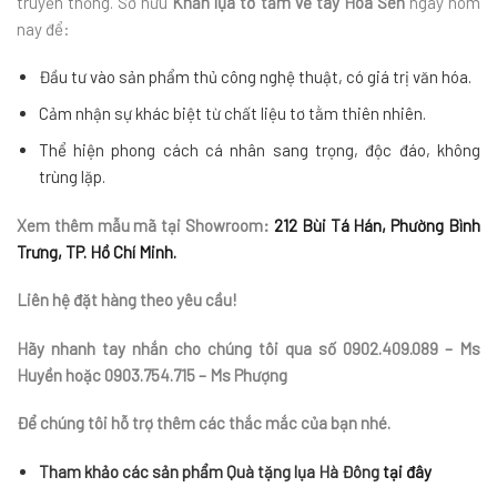
truyền thống. Sở hữu
Khăn lụa tơ tằm vẽ tay Hoa Sen
ngay hôm
nay để:
Đầu tư vào sản phẩm thủ công nghệ thuật, có giá trị văn hóa.
Cảm nhận sự khác biệt từ chất liệu tơ tằm thiên nhiên.
Thể hiện phong cách cá nhân sang trọng, độc đáo, không
trùng lặp.
Xem thêm mẫu mã tại Showroom:
212 Bùi Tá Hán, Phường Bình
Trưng, TP. Hồ Chí Minh.
Liên hệ đặt hàng theo yêu cầu!
Hãy nhanh tay nhắn cho chúng tôi qua số 0902.409.089 – Ms
Huyền hoặc 0903.754.715 – Ms Phượng
Để chúng tôi hỗ trợ thêm các thắc mắc của bạn nhé.
Tham khảo các sản phẩm Quà tặng lụa Hà Đông
tại đây