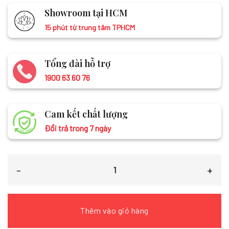
Showroom tại HCM
15 phút từ trung tâm TPHCM
Tổng đài hỗ trợ
1900 63 60 76
Cam kết chất lượng
Đổi trả trong 7 ngày
Khăn lụa Đũi đỏ mận vẽ sen 100% silk 80x180 tua rua KLTA80180/8 số 
Thêm vào giỏ hàng