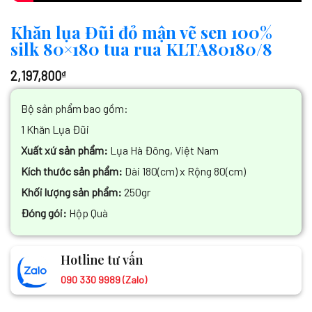
Khăn lụa Đũi đỏ mận vẽ sen 100%
silk 80×180 tua rua KLTA80180/8
2,197,800
₫
Bộ sản phẩm bao gồm:
1 Khăn Lụa Đũi
Xuất xứ sản phẩm:
Lụa Hà Đông, Việt Nam
Kích thước sản phẩm:
Dài 180(cm) x Rộng 80(cm)
Khối lượng sản phẩm:
250gr
Đóng gói:
Hộp Quà
Hotline tư vấn
090 330 9989 (Zalo)