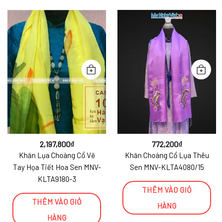
2,197,800
₫
772,200
₫
Khăn Lụa Choàng Cổ Vẽ
Khăn Choàng Cổ Lụa Thêu
Tay Họa Tiết Hoa Sen MNV-
Sen MNV-KLTA4080/15
KLTA9180-3
THÊM VÀO GIỎ
THÊM VÀO GIỎ
HÀNG
HÀNG