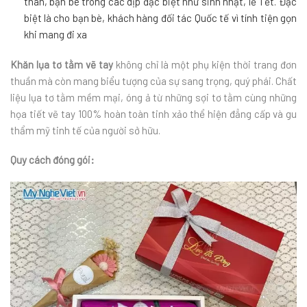
thân, bạn bè trong các dịp đặc biệt như sinh nhật, lễ Tết. Đặc
biệt là cho bạn bè, khách hàng đối tác Quốc tế vì tính tiện gọn
khi mang đi xa
Khăn lụa tơ tằm vẽ tay
không chỉ là một phụ kiện thời trang đơn
thuần mà còn mang biểu tượng của sự sang trọng, quý phái. Chất
liệu lụa tơ tằm mềm mại, óng ả từ những sợi tơ tằm cùng những
họa tiết vẽ tay 100% hoàn toàn tinh xảo thể hiện đẳng cấp và gu
thẩm mỹ tinh tế của người sở hữu.
Quy cách đóng gói: