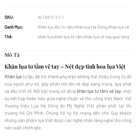
SKU:
KLTA617-2.1-1
Danh Mục:
Khăn lụa đũi tơ tằm
,
Khăn lụa Hà Đông
,
Khăn lụa vẽ
Thẻ:
khăn lụa
,
khăn lụa tơ tằm
,
khăn lụa vẽ tay
,
quà tặng
Mô Tả
Khăn lụa tơ tằm vẽ tay – Nét đẹp tinh hoa lụa Việt
Khăn lụa
từ lâu đã trở thành phụ kiện không thể thiếu trong tủ đồ
của người phụ nữ, góp phần tôn lên vẻ đẹp sang trọng, quý phái
và đầy tinh tế. Nổi bật trong số đó là
khăn lụa tơ tằm vẽ tay
, một
sự kết hợp hoàn hảo giữa nghệ thuật và thủ công Việt Nam. Với
thương hiệu Lụa Hà Đông do Mỹ Nghệ Việt phân phối tại thị
trường Hồ Chí Minh. Chúng tôi tự tin mang đến cho Quý khách
những sản phẩm lụa Việt được các nghệ nhân làng nghề thủ công
sản xuất chính gốc.