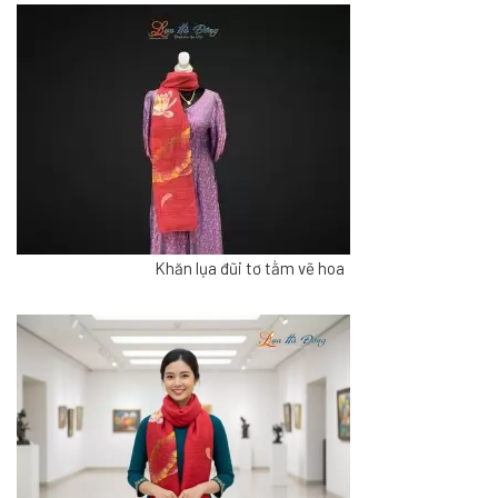
Khăn lụa đũi tơ tằm vẽ hoa