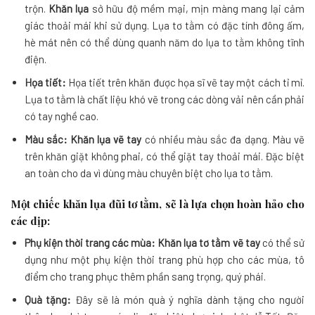
trộn.
Khăn lụa
sở hữu độ mềm mại, mịn màng mang lại cảm
giác thoải mái khi sử dụng. Lụa tơ tằm có đặc tính đông ấm,
hè mát nên có thể dùng quanh năm do lụa tơ tằm không tĩnh
điện.
Họa tiết:
Họa tiết trên khăn được họa sĩ vẽ tay một cách tỉ mỉ.
Lụa tơ tằm là chất liệu khó vẽ trong các dòng vải nên cần phải
có tay nghề cao.
Màu sắc:
Khăn lụa vẽ tay
có nhiều màu sắc đa dạng. Màu vẽ
trên khăn giặt không phai, có thể giặt tay thoải mái. Đặc biệt
an toàn cho da vì dùng màu chuyên biệt cho lụa tơ tằm.
Một chiếc khăn lụa đũi tơ tằm, sẽ là lựa chọn hoàn hảo cho
các dịp:
Phụ kiện thời trang các mùa:
Khăn lụa tơ tằm vẽ tay
có thể sử
dụng như một phụ kiện thời trang phù hợp cho các mùa, tô
điểm cho trang phục thêm phần sang trọng, quý phái.
Quà tặng:
Đây sẽ là món quà ý nghĩa dành tặng cho người