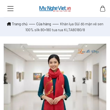
Skip
to
content
Trang chủ
Cửa hàng
Khăn lụa Đũi đỏ mận vẽ sen
100% silk 80×180 tua rua KLTA80180/8