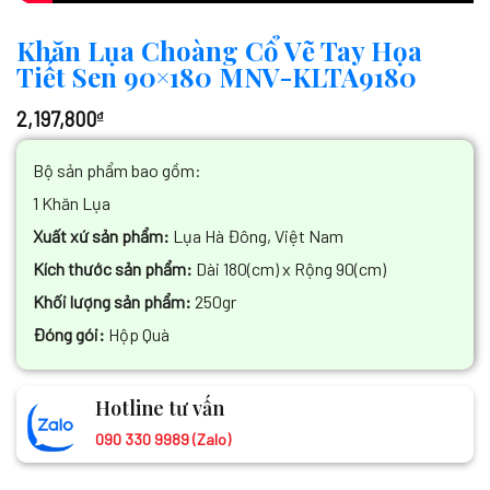
Khăn Lụa Choàng Cổ Vẽ Tay Họa
Tiết Sen 90×180 MNV-KLTA9180
2,197,800
₫
Bộ sản phẩm bao gồm:
1 Khăn Lụa
Xuất xứ sản phẩm:
Lụa Hà Đông, Việt Nam
Kích thước sản phẩm:
Dài 180(cm) x Rộng 90(cm)
Khối lượng sản phẩm:
250gr
Đóng gói:
Hộp Quà
Hotline tư vấn
090 330 9989 (Zalo)