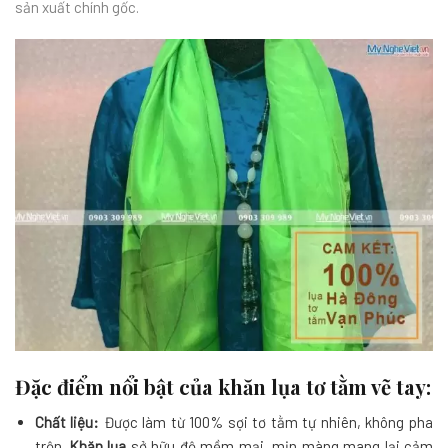
sản xuất chính gốc.
Đặc điểm nổi bật của khăn lụa tơ tằm vẽ tay:
Chất liệu:
Được làm từ 100% sợi tơ tằm tự nhiên, không pha
trộn.
Khăn lụa
sở hữu độ mềm mại, mịn màng mang lại cảm