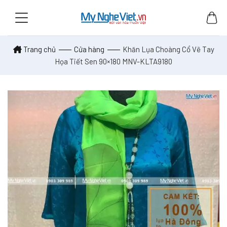
Skip
to
content
Trang chủ
Cửa hàng
Khăn Lụa Choàng Cổ Vẽ Tay
Họa Tiết Sen 90×180 MNV-KLTA9180