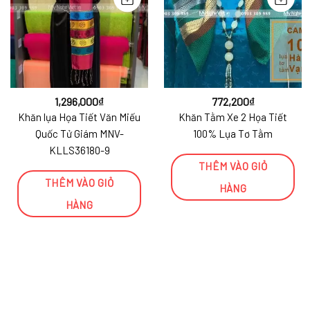
1,296,000
₫
772,200
₫
Khăn lụa Họa Tiết Văn Miếu
Khăn Tằm Xe 2 Họa Tiết
Quốc Tử Giám MNV-
100% Lụa Tơ Tằm
KLLS36180-9
THÊM VÀO GIỎ
THÊM VÀO GIỎ
HÀNG
HÀNG