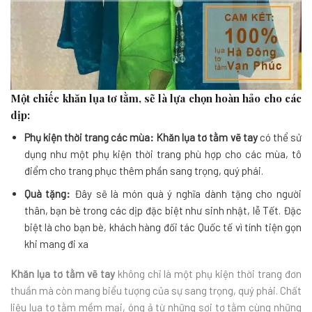
Một chiếc khăn lụa tơ tằm, sẽ là lựa chọn hoàn hảo cho các
dịp:
Phụ kiện thời trang các mùa:
Khăn lụa tơ tằm vẽ tay
có thể sử
dụng như một phụ kiện thời trang
phù hợp cho các mùa
, tô
điểm cho trang phục thêm phần sang trọng, quý phái.
Quà tặng:
Đây sẽ là món quà ý nghĩa dành tặng cho người
thân, bạn bè trong các dịp đặc biệt như sinh nhật, lễ Tết. Đ
ặc
biệt là cho bạn bè, khách hàng đối tác Quốc tế vì tính tiện gọn
khi mang đi xa
Khăn lụa tơ tằm vẽ tay
không chỉ là một phụ kiện thời trang đơn
thuần mà còn mang biểu tượng của sự sang trọng, quý phái. Chất
liệu lụa tơ tằm mềm mại, óng ả từ những sợi tơ tằm cùng những