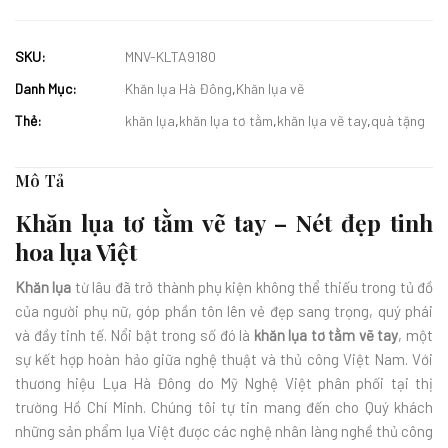
SKU:
MNV-KLTA9180
Danh Mục:
Khăn lụa Hà Đông
,
Khăn lụa vẽ
Thẻ:
khăn lụa
,
khăn lụa tơ tằm
,
khăn lụa vẽ tay
,
quà tặng
Mô Tả
Khăn lụa tơ tằm vẽ tay – Nét đẹp tinh
hoa lụa Việt
Khăn lụa
từ lâu đã trở thành phụ kiện không thể thiếu trong tủ đồ
của người phụ nữ, góp phần tôn lên vẻ đẹp sang trọng, quý phái
và đầy tinh tế. Nổi bật trong số đó là
khăn lụa tơ tằm vẽ tay
, một
sự kết hợp hoàn hảo giữa nghệ thuật và thủ công Việt Nam.
Với
thương hiệu Lụa Hà Đông do Mỹ Nghệ Việt phân phối tại thị
trường Hồ Chí Minh. Chúng tôi tự tin mang đến cho Quý khách
những sản phẩm lụa Việt được các nghệ nhân làng nghề thủ công