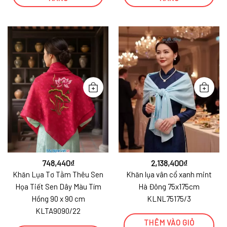
748,440
₫
2,138,400
₫
Khăn Lụa Tơ Tằm Thêu Sen
Khăn lụa vân cổ xanh mint
Họa Tiết Sen Dây Màu Tím
Hà Đông 75x175cm
Hồng 90 x 90 cm
KLNL75175/3
KLTA9090/22
THÊM VÀO GIỎ