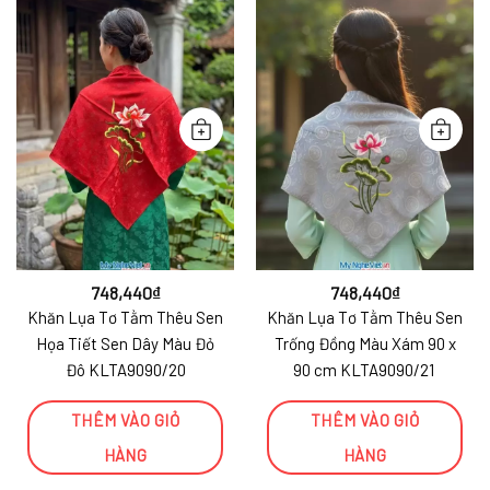
748,440
₫
748,440
₫
Khăn Lụa Tơ Tằm Thêu Sen
Khăn Lụa Tơ Tằm Thêu Sen
Họa Tiết Sen Dây Màu Đỏ
Trống Đồng Màu Xám 90 x
Đô KLTA9090/20
90 cm KLTA9090/21
THÊM VÀO GIỎ
THÊM VÀO GIỎ
HÀNG
HÀNG