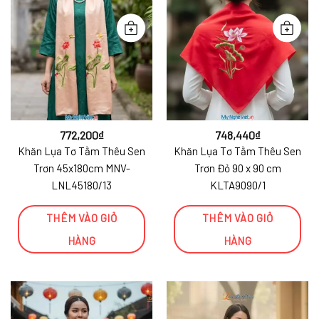
772,200
₫
748,440
₫
Khăn Lụa Tơ Tằm Thêu Sen
Khăn Lụa Tơ Tằm Thêu Sen
Trơn 45x180cm MNV-
Trơn Đỏ 90 x 90 cm
LNL45180/13
KLTA9090/1
THÊM VÀO GIỎ
THÊM VÀO GIỎ
HÀNG
HÀNG