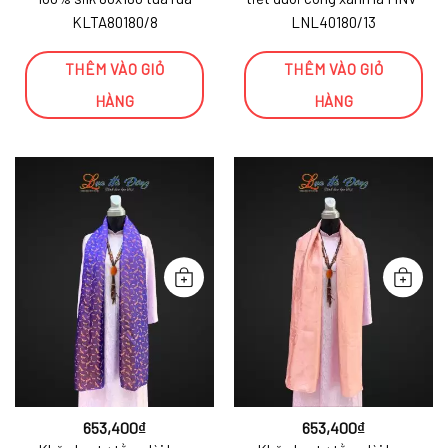
KLTA80180/8
LNL40180/13
THÊM VÀO GIỎ
THÊM VÀO GIỎ
HÀNG
HÀNG
653,400
₫
653,400
₫