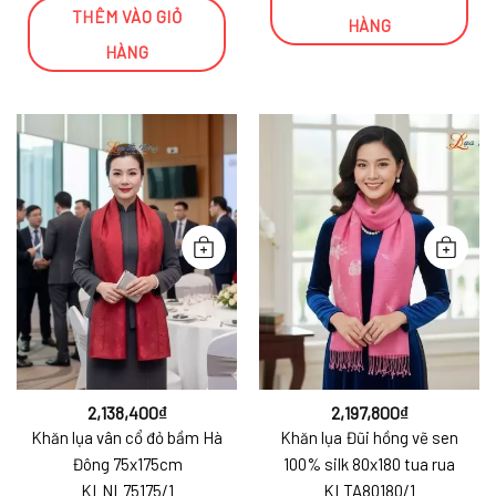
THÊM VÀO GIỎ
HÀNG
HÀNG
2,138,400
₫
2,197,800
₫
Khăn lụa vân cổ đỏ bầm Hà
Khăn lụa Đũi hồng vẽ sen
Đông 75x175cm
100% silk 80x180 tua rua
KLNL75175/1
KLTA80180/1