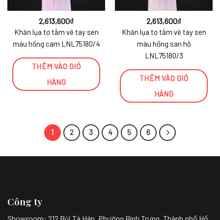
2,613,600
₫
2,613,600
₫
Khăn lụa tơ tằm vẽ tay sen
Khăn lụa tơ tằm vẽ tay sen
màu hồng cam LNL75180/4
màu hồng san hô
LNL75180/3
THÊM VÀO GIỎ
THÊM VÀO GIỎ
HÀNG
HÀNG
1
2
3
4
5
6
Công ty
Showroom:
212 Bùi Tá Hán, Phường Bình Trưng, Thành phố Hồ