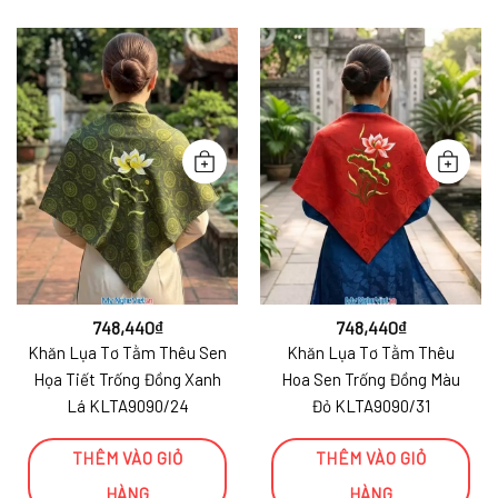
748,440
₫
748,440
₫
Khăn Lụa Tơ Tằm Thêu Sen
Khăn Lụa Tơ Tằm Thêu
Họa Tiết Trống Đồng Xanh
Hoa Sen Trống Đồng Màu
Lá KLTA9090/24
Đỏ KLTA9090/31
THÊM VÀO GIỎ
THÊM VÀO GIỎ
HÀNG
HÀNG