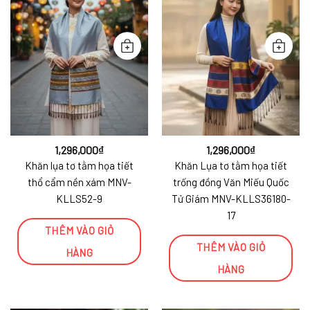
1,296,000
₫
1,296,000
₫
Khăn lụa tơ tằm họa tiết
Khăn Lụa tơ tằm họa tiết
thổ cẩm nền xám MNV-
trống đồng Văn Miếu Quốc
KLLS52-9
Tử Giám MNV-KLLS36180-
17
THÊM VÀO GIỎ
THÊM VÀO GIỎ
HÀNG
HÀNG