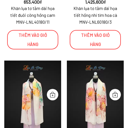
653,400
₫
1,425,600
₫
Khăn lụa tơ tằm dài họa
Khăn lụa tơ tằm dài họa
tiết đuôi công hồng cam
tiết hồng nhí tím hoa cà
MNV-LNL40180/11
MNV-LNL60180/3
THÊM VÀO GIỎ
THÊM VÀO GIỎ
HÀNG
HÀNG