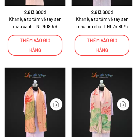
2,613,600
₫
2,613,600
₫
Khăn lụa tơ tằm vẽ tay sen
Khăn lụa tơ tằm vẽ tay sen
màu xanh LNL75180/6
màu tím nhạt LNL75180/5
THÊM VÀO GIỎ
THÊM VÀO GIỎ
HÀNG
HÀNG