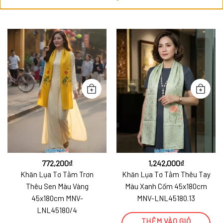
772,200
₫
1,242,000
₫
Khăn Lụa Tơ Tằm Trơn
Khăn Lụa Tơ Tằm Thêu Tay
Thêu Sen Màu Vàng
Màu Xanh Cốm 45x180cm
45x180cm MNV-
MNV-LNL45180.13
LNL45180/4
THÊM VÀO GIỎ