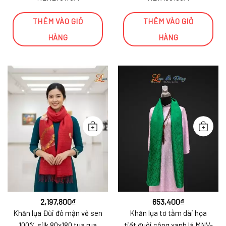
THÊM VÀO GIỎ
THÊM VÀO GIỎ
HÀNG
HÀNG
2,197,800
₫
653,400
₫
Khăn lụa Đũi đỏ mận vẽ sen
Khăn lụa tơ tằm dài họa
100% silk 80x180 tua rua
tiết đuôi công xanh lá MNV-