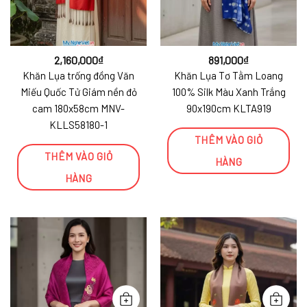
2,160,000
₫
891,000
₫
Khăn Lụa trống đồng Văn
Khăn Lụa Tơ Tằm Loang
Miếu Quốc Tử Giám nền đỏ
100% Silk Màu Xanh Trắng
cam 180x58cm MNV-
90x190cm KLTA919
KLLS58180-1
THÊM VÀO GIỎ
THÊM VÀO GIỎ
HÀNG
HÀNG