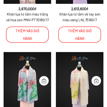
2,970,000
₫
2,613,600
₫
Khăn lụa tơ tằm màu trắng
Khăn lụa tơ tằm vẽ tay sen
vẽ hoa sen MNV-PT70180/17
màu vàng LNL75180/7
THÊM VÀO GIỎ
THÊM VÀO GIỎ
HÀNG
HÀNG