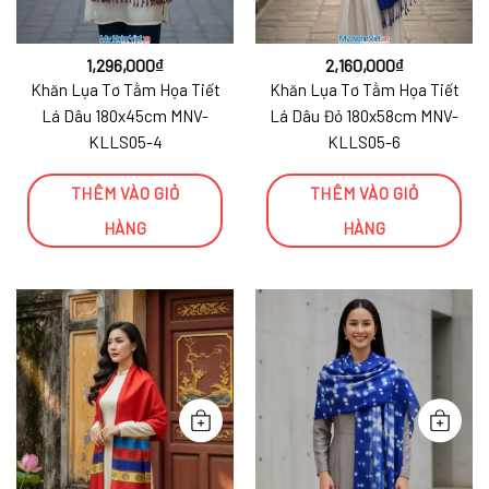
1,296,000
₫
2,160,000
₫
Khăn Lụa Tơ Tằm Họa Tiết
Khăn Lụa Tơ Tằm Họa Tiết
Lá Dâu 180x45cm MNV-
Lá Dâu Đỏ 180x58cm MNV-
KLLS05-4
KLLS05-6
THÊM VÀO GIỎ
THÊM VÀO GIỎ
HÀNG
HÀNG