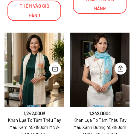
THÊM VÀO GIỎ
HÀNG
HÀNG
1,242,000
₫
1,242,000
₫
Khăn Lụa Tơ Tằm Thêu Tay
Khăn Lụa Tơ Tằm Thêu Tay
Màu Kem 45x180cm MNV-
Màu Xanh Dương 45x180cm