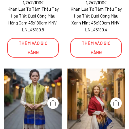
1,242,000
₫
1,242,000
₫
Khăn Lụa Tơ Tằm Thêu Tay
Khăn Lụa Tơ Tằm Thêu Tay
Họa Tiết Đuôi Công Màu
Họa Tiết Đuôi Công Màu
Hồng Cam 45x180cm MNV-
Xanh Mint 45x180cm MNV-
LNL45180.8
LNL45180.4
THÊM VÀO GIỎ
THÊM VÀO GIỎ
HÀNG
HÀNG