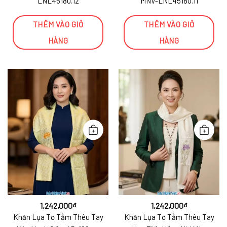
LNL45180.12
MNV-LNL45180.11
THÊM VÀO GIỎ
THÊM VÀO GIỎ
HÀNG
HÀNG
1,242,000
₫
1,242,000
₫
Khăn Lụa Tơ Tằm Thêu Tay
Khăn Lụa Tơ Tằm Thêu Tay