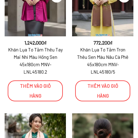
1,242,000
₫
772,200
₫
Khăn Lụa Tơ Tằm Thêu Tay
Khăn Lụa Tơ Tằm Trơn
Mai Nhí Màu Hồng Sen
Thêu Sen Màu Nâu Cà Phê
45x180cm MNV-
45x180cm MNV-
LNL45180.2
LNL45180/5
THÊM VÀO GIỎ
THÊM VÀO GIỎ
HÀNG
HÀNG