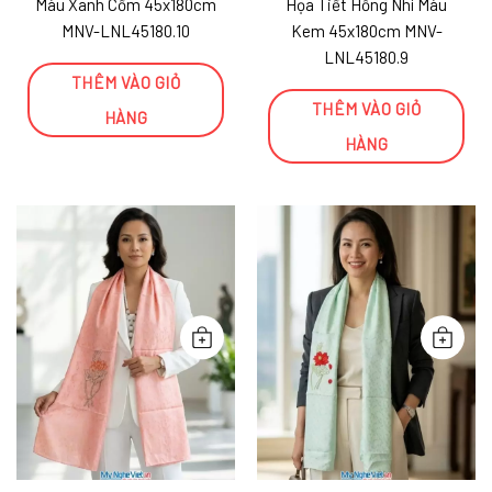
Màu Xanh Cốm 45x180cm
Họa Tiết Hồng Nhí Màu
MNV-LNL45180.10
Kem 45x180cm MNV-
LNL45180.9
THÊM VÀO GIỎ
THÊM VÀO GIỎ
HÀNG
HÀNG