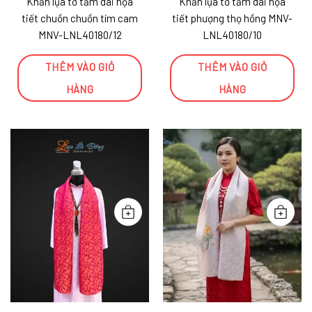
Khăn lụa tơ tằm dài họa
Khăn lụa tơ tằm dài họa
tiết chuồn chuồn tím cam
tiết phượng thọ hồng MNV-
MNV-LNL40180/12
LNL40180/10
THÊM VÀO GIỎ
THÊM VÀO GIỎ
HÀNG
HÀNG