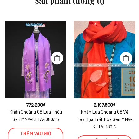
Sản phẩm tương tự
772,200
₫
2,197,800
₫
Khăn Choàng Cổ Lụa Thêu
Khăn Lụa Choàng Cổ Vẽ
Sen MNV-KLTA4080/15
Tay Họa Tiết Hoa Sen MNV-
KLTA9180-2
THÊM VÀO GIỎ