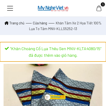
Skip
to
content
Trang chủ
Cửa hàng
Khăn Tằm Xe 2 Họa Tiết 100%
Lụa Tơ Tằm MNV-KLLS5252-13
“Khăn Choàng Cổ Lụa Thêu Sen MNV-KLTA4080/15”
đã được thêm vào giỏ hàng.