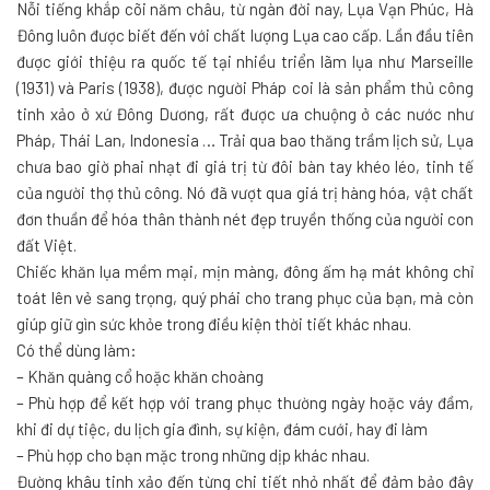
Nỗi tiếng khắp cõi năm châu, từ ngàn đời nay, Lụa Vạn Phúc, Hà
Đông luôn được biết đến với chất lượng Lụa cao cấp. Lần đầu tiên
được giới thiệu ra quốc tế tại nhiều triển lãm lụa như Marseille
(1931) và Paris (1938), được người Pháp coi là sản phẩm thủ công
tinh xảo ở xứ Đông Dương, rất được ưa chuộng ở các nước như
Pháp, Thái Lan, Indonesia … Trải qua bao thăng trầm lịch sử, Lụa
chưa bao giờ phai nhạt đi giá trị từ đôi bàn tay khéo léo, tinh tế
của người thợ thủ công. Nó đã vượt qua giá trị hàng hóa, vật chất
đơn thuần để hóa thân thành nét đẹp truyền thống của người con
đất Việt.
Chiếc khăn lụa mềm mại, mịn màng, đông ấm hạ mát không chỉ
toát lên vẻ sang trọng, quý phái cho trang phục của bạn, mà còn
giúp giữ gìn sức khỏe trong điều kiện thời tiết khác nhau.
Có thể dùng làm:
– Khăn quàng cổ hoặc khăn choàng
– Phù hợp để kết hợp với trang phục thường ngày hoặc váy đầm,
khi đi dự tiệc, du lịch gia đình, sự kiện, đám cưới, hay đi làm
– Phù hợp cho bạn mặc trong những dịp khác nhau.
Đường khâu tinh xảo đến từng chi tiết nhỏ nhất để đảm bảo đây