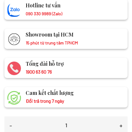
Hotline tư vấn
090 330 9989 (Zalo)
Showroom tại HCM
15 phút từ trung tâm TPHCM
Tổng đài hỗ trợ
1900 63 60 76
Cam kết chất lượng
Đổi trả trong 7 ngày
Khăn Tằm Xe 2 Họa Tiết 100% Lụa Tơ Tằm MNV-KLLS5252-13 số lượn