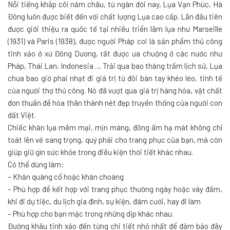
Nỗi tiếng khắp cõi năm châu, từ ngàn đời nay, Lụa Vạn Phúc, Hà
Đông luôn được biết đến với chất lượng Lụa cao cấp. Lần đầu tiên
được giới thiệu ra quốc tế tại nhiều triển lãm lụa như Marseille
(1931) và Paris (1938), được người Pháp coi là sản phẩm thủ công
tinh xảo ở xứ Đông Dương, rất được ưa chuộng ở các nước như
Pháp, Thái Lan, Indonesia … Trải qua bao thăng trầm lịch sử, Lụa
chưa bao giờ phai nhạt đi giá trị từ đôi bàn tay khéo léo, tinh tế
của người thợ thủ công. Nó đã vượt qua giá trị hàng hóa, vật chất
đơn thuần để hóa thân thành nét đẹp truyền thống của người con
đất Việt.
Chiếc khăn lụa mềm mại, mịn màng, đông ấm hạ mát không chỉ
toát lên vẻ sang trọng, quý phái cho trang phục của bạn, mà còn
giúp giữ gìn sức khỏe trong điều kiện thời tiết khác nhau.
Có thể dùng làm:
– Khăn quàng cổ hoặc khăn choàng
– Phù hợp để kết hợp với trang phục thường ngày hoặc váy đầm,
khi đi dự tiệc, du lịch gia đình, sự kiện, đám cưới, hay đi làm
– Phù hợp cho bạn mặc trong những dịp khác nhau.
Đường khâu tinh xảo đến từng chi tiết nhỏ nhất để đảm bảo đây