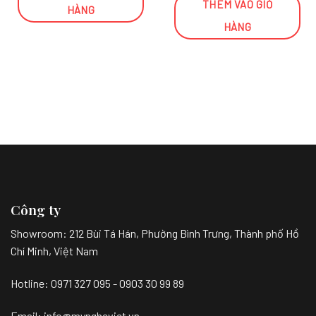
THÊM VÀO GIỎ
HÀNG
HÀNG
Công ty
Showroom:
212 Bùi Tá Hán, Phường Bình Trưng, Thành phố Hồ
Chí Minh, Việt Nam
Hotline: 0971 327 095 - 0903 30 99 89
Email: info@myngheviet.vn