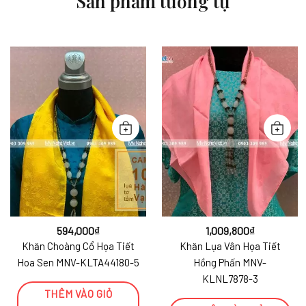
Sản phẩm tương tự
594,000
₫
1,009,800
₫
Khăn Choàng Cổ Họa Tiết
Khăn Lụa Vân Họa Tiết
Hoa Sen MNV-KLTA44180-5
Hồng Phấn MNV-
KLNL7878-3
THÊM VÀO GIỎ