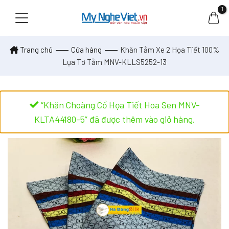
Skip
to
content
Trang chủ
Cửa hàng
Khăn Tằm Xe 2 Họa Tiết 100%
Lụa Tơ Tằm MNV-KLLS5252-13
“Khăn Choàng Cổ Họa Tiết Hoa Sen MNV-
KLTA44180-5” đã được thêm vào giỏ hàng.