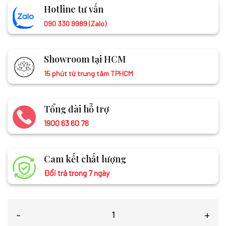
Hotline tư vấn
090 330 9989 (Zalo)
Showroom tại HCM
15 phút từ trung tâm TPHCM
Tổng đài hỗ trợ
1900 63 60 76
Cam kết chất lượng
Đổi trả trong 7 ngày
Khăn Tằm Xe 2 Họa Tiết 100% Lụa Tơ Tằm MNV-KLLS5252-13 số lượn