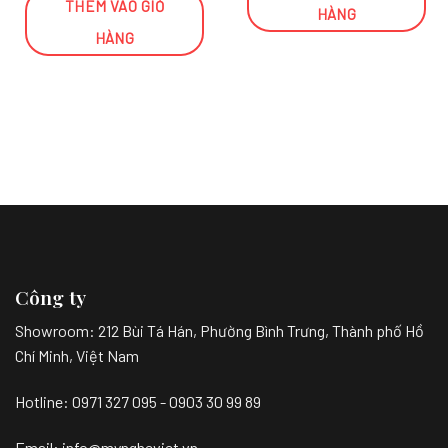
THÊM VÀO GIỎ
HÀNG
HÀNG
Công ty
Showroom:
212 Bùi Tá Hán, Phường Bình Trưng, Thành phố Hồ
Chí Minh, Việt Nam
Hotline: 0971 327 095 - 0903 30 99 89
Email: info@myngheviet.vn