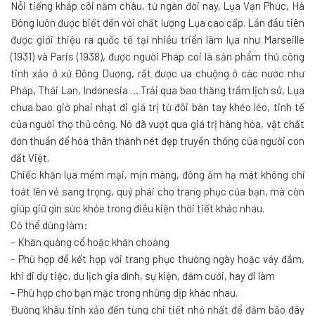
Nỗi tiếng khắp cõi năm châu, từ ngàn đời nay, Lụa Vạn Phúc, Hà
Đông luôn được biết đến với chất lượng Lụa cao cấp. Lần đầu tiên
được giới thiệu ra quốc tế tại nhiều triển lãm lụa như Marseille
(1931) và Paris (1938), được người Pháp coi là sản phẩm thủ công
tinh xảo ở xứ Đông Dương, rất được ưa chuộng ở các nước như
Pháp, Thái Lan, Indonesia … Trải qua bao thăng trầm lịch sử, Lụa
chưa bao giờ phai nhạt đi giá trị từ đôi bàn tay khéo léo, tinh tế
của người thợ thủ công. Nó đã vượt qua giá trị hàng hóa, vật chất
đơn thuần để hóa thân thành nét đẹp truyền thống của người con
đất Việt.
Chiếc khăn lụa mềm mại, mịn màng, đông ấm hạ mát không chỉ
toát lên vẻ sang trọng, quý phái cho trang phục của bạn, mà còn
giúp giữ gìn sức khỏe trong điều kiện thời tiết khác nhau.
Có thể dùng làm:
– Khăn quàng cổ hoặc khăn choàng
– Phù hợp để kết hợp với trang phục thường ngày hoặc váy đầm,
khi đi dự tiệc, du lịch gia đình, sự kiện, đám cưới, hay đi làm
– Phù hợp cho bạn mặc trong những dịp khác nhau.
Đường khâu tinh xảo đến từng chi tiết nhỏ nhất để đảm bảo đây