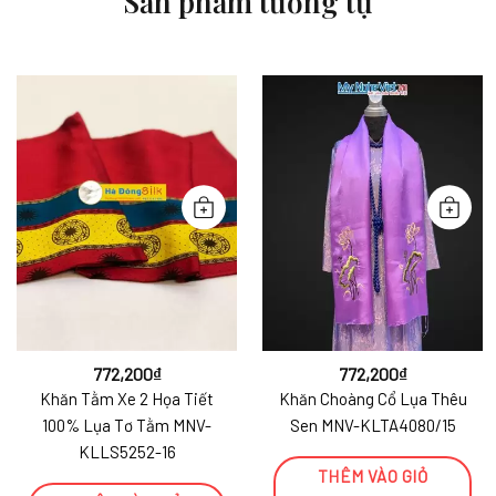
Sản phẩm tương tự
772,200
₫
772,200
₫
Khăn Tằm Xe 2 Họa Tiết
Khăn Choàng Cổ Lụa Thêu
100% Lụa Tơ Tằm MNV-
Sen MNV-KLTA4080/15
KLLS5252-16
THÊM VÀO GIỎ