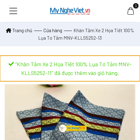
Skip
to
content
Trang chủ
Cửa hàng
Khăn Tằm Xe 2 Họa Tiết 100%
Lụa Tơ Tằm MNV-KLLS5252-13
“Khăn Tằm Xe 2 Họa Tiết 100% Lụa Tơ Tằm MNV-
KLLS5252-11” đã được thêm vào giỏ hàng.