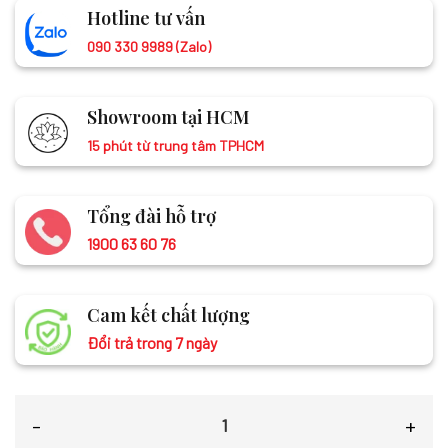
Hotline tư vấn
090 330 9989 (Zalo)
Showroom tại HCM
15 phút từ trung tâm TPHCM
Tổng đài hỗ trợ
1900 63 60 76
Cam kết chất lượng
Đổi trả trong 7 ngày
Khăn Tằm Xe 2 Họa Tiết 100% Lụa Tơ Tằm MNV-KLLS5252-13 số lượn