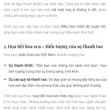
vinh vẻ đẹp thuần khiết của chất liệu. Từng sợi tơ tằm được dệt
một cách tỉ mỉ, tạo nên một
bề mặt óng ả, không tì vết
, phản
chiếu ánh sáng một cách tự nhiên.
Chất lụa cao cấp này có khả năng
điều hòa nhiệt độ tuyệt vời
,
giúp bạn cảm thấy thoải mái trong mọi điều kiện thời tiết.
2. Họa tiết hoa sen – Biểu tượng của sự thanh tao
Hoa sen,
quốc hoa của Việt Nam
, là biểu tượng của:
Sự thanh khiết:
“Gần bùn mà chẳng hôi tanh mùi bùn”, hoa
sen tượng trưng cho sự trong sáng, tinh khôi.
Sự cao quý và thanh tao:
Vẻ đẹp giản dị nhưng đầy kiêu sa của
hoa sen đại diện cho phong thái cao quý, không phô trương.
Trên nền lụa trơn,
họa tiết hoa sen thêu tay
được các nghệ nhân
tỉ mỉ thực hiện. Những đường kim, mũi chỉ tinh xảo, uyển chuyển
khắc họa một cách chân thực hình ảnh đóa sen đang hé nở,