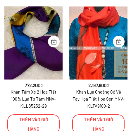
772,200
₫
2,197,800
₫
Khăn Tằm Xe 2 Họa Tiết
Khăn Lụa Choàng Cổ Vẽ
100% Lụa Tơ Tằm MNV-
Tay Họa Tiết Hoa Sen MNV-
KLLS5252-29
KLTA9180-2
THÊM VÀO GIỎ
THÊM VÀO GIỎ
HÀNG
HÀNG