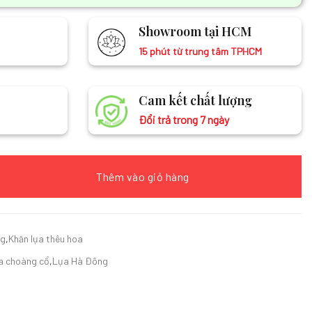
Showroom tại HCM
15 phút từ trung tâm TPHCM
Cam kết chất lượng
Đổi trả trong 7 ngày
ọa tiết trống đồng màu đỏ 43x196cm MNV-KLTA43196 số lượng
Thêm vào giỏ hàng
ng
,
Khăn lụa thêu hoa
ụa choàng cổ
,
Lụa Hà Đông