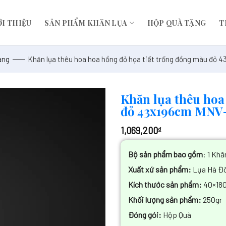
ỚI THIỆU
SẢN PHẨM KHĂN LỤA
HỘP QUÀ TẶNG
T
àng
Khăn lụa thêu hoa hoa hồng đỏ họa tiết trống đồng màu đỏ
Khăn lụa thêu hoa
đỏ 43x196cm MNV
1,069,200
₫
Bộ sản phẩm bao gồm
: 1 Kh
Xuất xứ sản phẩm:
Lụa Hà Đô
Kích thước sản phẩm:
40×180
Khối lượng sản phẩm:
250gr
Đóng gói:
Hộp Quà