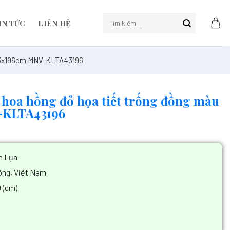
IN TỨC
LIÊN HỆ
 43x196cm MNV-KLTA43196
 hoa hồng đỏ họa tiết trống đồng màu
-KLTA43196
ăn Lụa
ng, Việt Nam
 (cm)