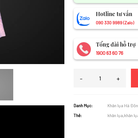
Hotline tư vấn
090 330 9989 (Zalo)
Tổng đài hỗ trợ
1900 63 60 76
Khăn lụa thêu hoa hoa hồng đỏ h
Danh Mục:
Khăn lụa Hà Đô
Thẻ:
khăn lụa
,
khăn l