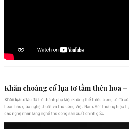
Khăn choàng cổ lụa tơ tằm thêu hoa – 
Khăn lụa
từ lâu đã trở thành phụ kiện không thể thiếu trong tủ đồ củ
hoàn hảo giữa nghệ thuật và thủ công Việt Nam. Với thương hiệu 
các nghệ nhân làng nghề thủ công sản xuất chính gốc.