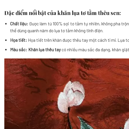
Đặc điểm nổi bật của khăn lụa tơ tằm thêu sen:
Chất liệu:
Được làm từ 100% sợi tơ tằm tự nhiên, không pha trộ
thể dùng quanh năm do lụa tơ tằm không tĩnh điện.
Họa tiết:
Họa tiết trên khăn được thêu tay một cách tỉ mỉ. Lụa tơ
Màu sắc:
Khăn lụa thêu tay
có nhiều màu sắc đa dạng, khăn giặt 