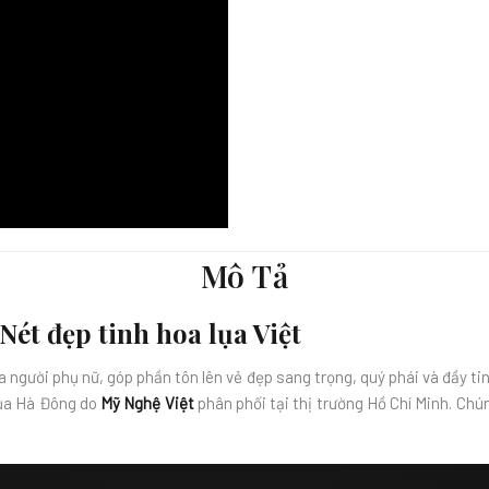
Mô Tả
Nét đẹp tinh hoa lụa Việt
a người phụ nữ, góp phần tôn lên vẻ đẹp sang trọng, quý phái và đầy tin
Lụa Hà Đông do
Mỹ Nghệ Việt
phân phối tại thị trường Hồ Chí Minh. Ch