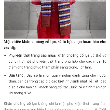
Một chiếc khăn choàng cổ lụa, sẽ là lựa chọn hoàn hảo cho
các dịp:
Phụ kiện thời trang các mùa:
khăn choàng cổ lụa
có thể sử
dụng như một phụ kiện thời trang phù hợp cho các mùa. Tô
điểm cho trang phục thêm phần sang trọng, lịch lãm.
Quà tặng:
Đây sẽ là món quà ý nghĩa dành tặng cho người
thân, bạn bè trong các dịp đặc biệt như sinh nhật, lễ Tết, đặc
biệt là cho bạn bè, khách hàng đối tác Quốc tế vì tính tiện gọn
khi mang đi xa.
Khăn choàng cổ lụa
không chỉ là một phụ kiện thời trang đơn
thuần mà còn mang biểu tượng của sự sang trọng, tinh tế. Chất