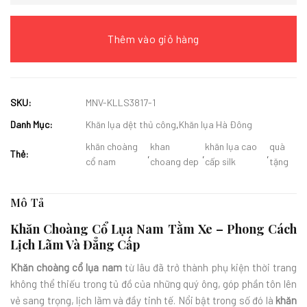
Thêm vào giỏ hàng
SKU:
MNV-KLLS3817-1
Danh Mục:
Khăn lụa dệt thủ công
,
Khăn lụa Hà Đông
khăn choàng
khan
khăn lụa cao
quà
Thẻ:
,
,
,
cổ nam
choang dep
cấp silk
tặng
Mô Tả
Khăn Choàng Cổ Lụa Nam Tằm Xe – Phong Cách
Lịch Lãm Và Đẳng Cấp
Khăn choàng cổ lụa nam
từ lâu đã trở thành phụ kiện thời trang
không thể thiếu trong tủ đồ của những quý ông, góp phần tôn lên
vẻ sang trọng, lịch lãm và đầy tinh tế. Nổi bật trong số đó là
khăn