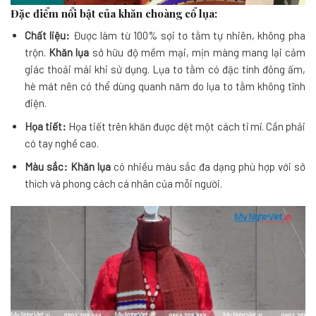
Đặc điểm nổi bật của khăn choàng cổ lụa:
Chất liệu:
Được làm từ 100% sợi tơ tằm tự nhiên, không pha
trộn.
Khăn lụa
sở hữu độ mềm mại, mịn màng mang lại cảm
giác thoải mái khi sử dụng. Lụa tơ tằm có đặc tính đông ấm,
hè mát nên có thể dùng quanh năm do lụa tơ tằm không tĩnh
điện.
Họa tiết:
Họa tiết trên khăn được dệt một cách tỉ mỉ. Cần phải
có tay nghề cao.
Màu sắc:
Khăn lụa
có nhiều màu sắc đa dạng phù hợp với sở
thích và phong cách cá nhân của mỗi người.