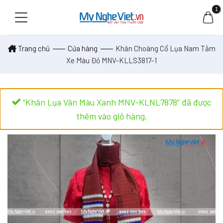
Skip
to
content
Trang chủ
Cửa hàng
Khăn Choàng Cổ Lụa Nam Tằm
Xe Màu Đỏ MNV-KLLS3817-1
“Khăn Lụa Vân Màu Xanh MNV-KLNL7878” đã được
thêm vào giỏ hàng.